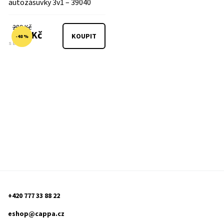
autozásuvky 3v1 – 39040
289 Kč
149 Kč
KOUPIT
-48 %
s DPH
+420 777 33 88 22
eshop@cappa.cz