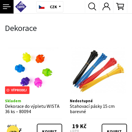
CZK
Dekorace
VÝPRODEJ
Skladem
Nedostupné
Dekorace do výpletu WISTA
Stahovací pásky 15 cm
36 ks – 80094
barevné
19 Kč
69 Kč
59 Kč
s DPH
KOUPIT
KOUPIT
-14 %