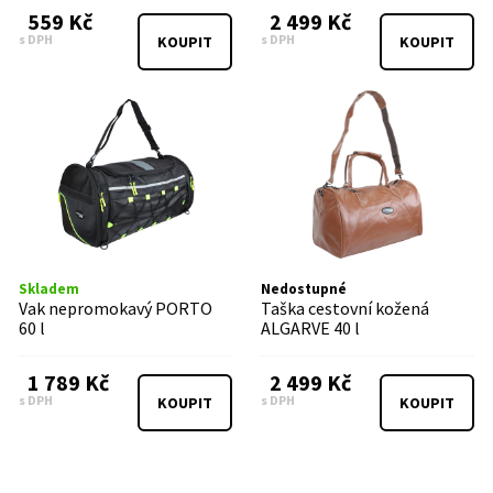
559 Kč
2 499 Kč
s DPH
s DPH
KOUPIT
KOUPIT
Skladem
Nedostupné
Vak nepromokavý PORTO
Taška cestovní kožená
60 l
ALGARVE 40 l
1 789 Kč
2 499 Kč
s DPH
s DPH
KOUPIT
KOUPIT