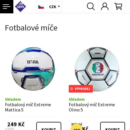
CZK
Fotbalové míče
VÝPRODEJ
Skladem
Skladem
Fotbalový míč Extreme
Fotbalový míč Extreme
Mattica 5
Olino 5
249 Kč
399 Kč
249 Kč
s DPH
KOUPIT
KOUPIT
-38 %