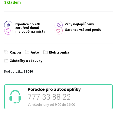
Skladem
Expedice do 24h
Vždy nejlepší ceny
Doručení domů
Garance vrácení peněz
i na odběrná místa
Cappa
Auto
Elektronika
Zástrčky a zásuvky
Kód položky:
39040
Poradce pro autodoplňky
777 33 88 22
Ve všední dny od 9:00 do 16:00