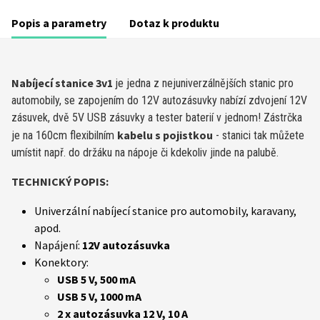
Popis a parametry
Dotaz k produktu
Nabíjecí stanice 3v1
je jedna z nejuniverzálnějších stanic pro
automobily, se zapojením do 12V autozásuvky nabízí zdvojení 12V
zásuvek, dvě 5V USB zásuvky a tester baterií v jednom! Zástrčka
kabelu s pojistkou
je na 160cm flexibilním
- stanici tak můžete
umístit např. do držáku na nápoje či kdekoliv jinde na palubě.
TECHNICKÝ POPIS:
Univerzální nabíjecí stanice pro automobily, karavany,
apod.
Napájení:
12V autozásuvka
Konektory:
USB 5 V, 500 mA
USB 5 V, 1000 mA
2 x autozásuvka 12 V, 10 A