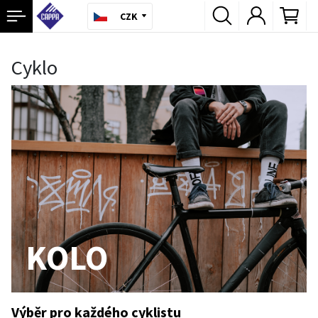
CZK
Cyklo
KOLO
Výběr pro každého cyklistu