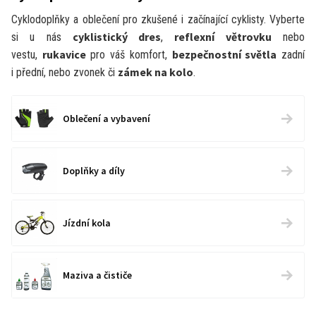
Cyklodoplňky a oblečení pro zkušené i začínající cyklisty. Vyberte
cyklistický dres
reflexní větrovku
si u nás
,
nebo
rukavi­ce
bezpeč­nostní světla
vestu,
pro váš komfort,
zadní
zámek na kolo
i přední, nebo zvonek či
.
Oblečení a vybavení
Doplňky a díly
Jízdní kola
Maziva a čističe