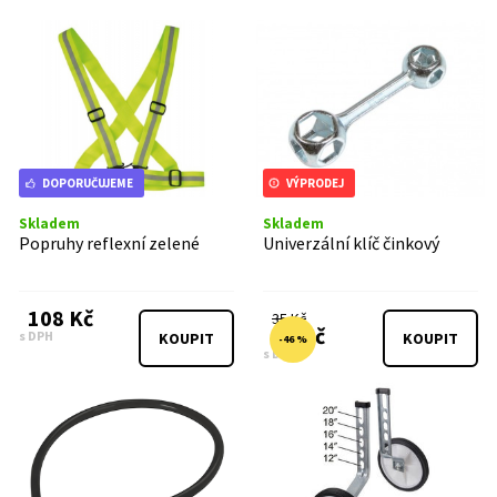
DOPORUČUJEME
VÝPRODEJ
Skladem
Skladem
Popruhy reflexní zelené
Univerzální klíč činkový
108 Kč
35 Kč
19 Kč
s DPH
KOUPIT
KOUPIT
-46 %
s DPH