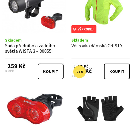
VÝPRODEJ
Skladem
Skladem
Sada předního a zadního
Větrovka dámská CRISTY
světla WISTA 3 – 80055
259 Kč
1 249 Kč
299 Kč
s DPH
KOUPIT
KOUPIT
-76 %
s DPH