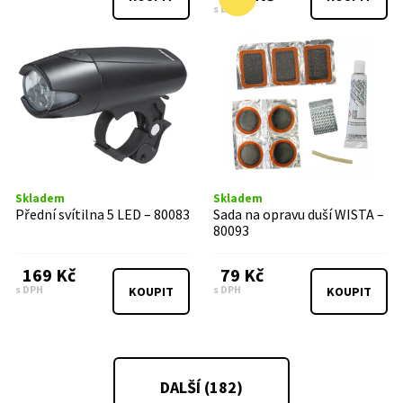
s DPH
Skladem
Skladem
Přední svítilna 5 LED – 80083
Sada na opravu duší WISTA –
80093
169 Kč
79 Kč
s DPH
s DPH
KOUPIT
KOUPIT
DALŠÍ (
182
)