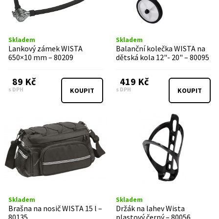
Skladem
Skladem
Lankový zámek WISTA
Balanční kolečka WISTA na
650×10 mm – 80209
dětská kola 12"- 20" – 80095
89 Kč
419 Kč
s DPH
s DPH
KOUPIT
KOUPIT
Skladem
Skladem
Brašna na nosič WISTA 15 l –
Držák na lahev Wista
80135
plastový černý – 80056