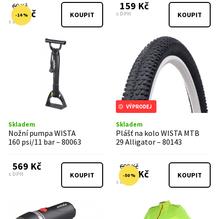
159 Kč
69 Kč
59 Kč
s DPH
KOUPIT
KOUPIT
-14 %
s DPH
VÝPRODEJ
Skladem
Skladem
Nožní pumpa WISTA
Plášť na kolo WISTA MTB
160 psi/11 bar – 80063
29 Alligator – 80143
569 Kč
699 Kč
349 Kč
s DPH
KOUPIT
KOUPIT
-50 %
s DPH