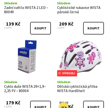
Skladem
Skladem
Zadní světlo WISTA 2 LED –
Cyklistické rukavice WISTA
80049
pánské černá
139 Kč
209 Kč
s DPH
s DPH
KOUPIT
KOUPIT
VÝPRODEJ
Skladem
Skladem
Cyklo duše WISTA 29×1,9–
Dětská cyklistická přilba
2,35 FV – 80004
WISTA HardShell
bílá/růžová
179 Kč
769 Kč
499 Kč
s DPH
KOUPIT
KOUPIT
-35 %