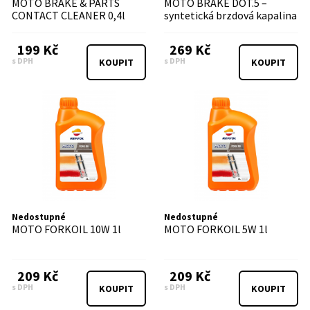
MOTO BRAKE & PARTS
MOTO BRAKE DOT.5 –
CONTACT CLEANER 0,4l
syntetická brzdová kapalina
0,5l
199 Kč
269 Kč
s DPH
s DPH
KOUPIT
KOUPIT
Nedostupné
Nedostupné
MOTO FORKOIL 10W 1l
MOTO FORKOIL 5W 1l
209 Kč
209 Kč
s DPH
s DPH
KOUPIT
KOUPIT