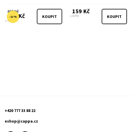
159 Kč
260 Kč
229 Kč
s DPH
KOUPIT
KOUPIT
-12 %
s DPH
+420 777 33 88 22
eshop@cappa.cz