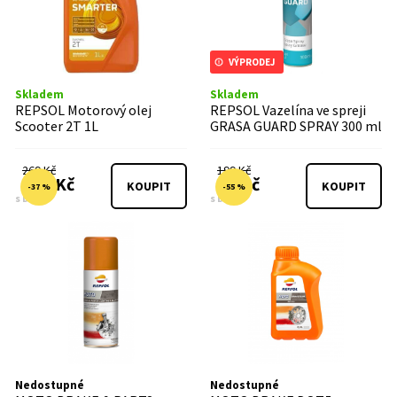
VÝPRODEJ
Skladem
Skladem
REPSOL Motorový olej
REPSOL Vazelína ve spreji
Scooter 2T 1L
GRASA GUARD SPRAY 300 ml
269 Kč
199 Kč
169 Kč
89 Kč
KOUPIT
KOUPIT
-37 %
-55 %
s DPH
s DPH
Nedostupné
Nedostupné