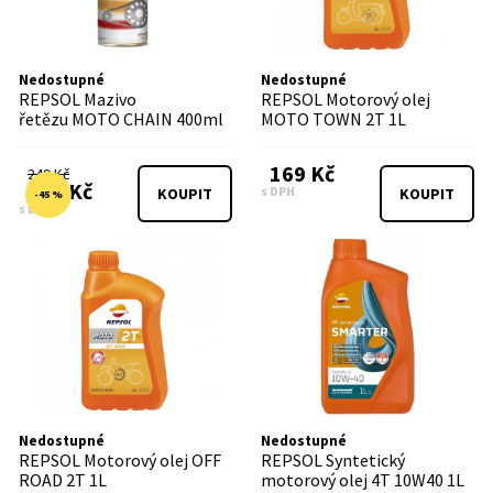
Nedostupné
Nedostupné
REPSOL Mazivo
REPSOL Motorový olej
řetězu MOTO CHAIN 400ml
MOTO TOWN 2T 1L
169 Kč
249 Kč
138 Kč
s DPH
KOUPIT
KOUPIT
-45 %
s DPH
Nedostupné
Nedostupné
REPSOL Motorový olej OFF
REPSOL Syntetický
ROAD 2T 1L
motorový olej 4T 10W40 1L