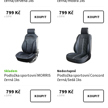
černá/červená 1ks
černá/modrá 1ks
799 Kč
799 Kč
s DPH
s DPH
KOUPIT
KOUPIT
Skladem
Nedostupné
Podložka sportovní MORRIS
Podložka sportovní Concord
černá 1ks
černá/šedá 1ks
799 Kč
799 Kč
s DPH
s DPH
KOUPIT
KOUPIT