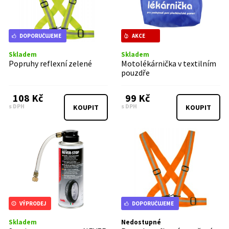
DOPORUČUJEME
AKCE
Skladem
Skladem
Popruhy reflexní zelené
Motolékárnička v textilním
pouzdře
108 Kč
99 Kč
s DPH
s DPH
KOUPIT
KOUPIT
VÝPRODEJ
DOPORUČUJEME
Skladem
Nedostupné