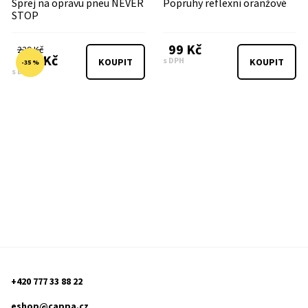
Sprej na opravu pneu NEVER
Popruhy reflexní oranžové
STOP
99 Kč
229 Kč
149 Kč
s DPH
KOUPIT
KOUPIT
-35 %
s DPH
+420 777 33 88 22
eshop@cappa.cz