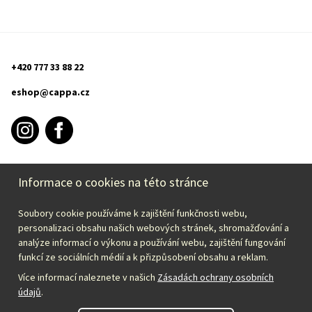
+420 777 33 88 22
eshop@cappa.cz
Informace o cookies na této stránce
INFORMACE O NÁKUPU
Soubory cookie používáme k zajištění funkčnosti webu,
CAPPA
personalizaci obsahu našich webových stránek, shromažďování a
analýze informací o výkonu a používání webu, zajištění fungování
funkcí ze sociálních médií a k přizpůsobení obsahu a reklam.
Zvolte svou zemi:
Více informací naleznete v našich
Zásadách ochrany osobních
údajů
.
Česky – CZK