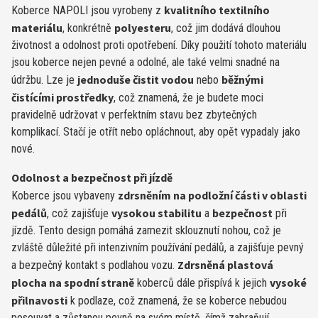
kvalitního textilního
Koberce NAPOLI jsou vyrobeny z
materiálu
polyesteru
, konkrétně
, což jim dodává dlouhou
životnost a odolnost proti opotřebení. Díky použití tohoto materiálu
jsou koberce nejen pevné a odolné, ale také velmi snadné na
jednoduše čistit vodou
běžnými
údržbu. Lze je
nebo
čistícími prostředky
, což znamená, že je budete moci
pravidelně udržovat v perfektním stavu bez zbytečných
komplikací. Stačí je otřít nebo opláchnout, aby opět vypadaly jako
nové.
Odolnost a bezpečnost při jízdě
zdrsněním na podložní části v oblasti
Koberce jsou vybaveny
pedálů
vysokou stabilitu
bezpečnost
, což zajišťuje
a
při
jízdě. Tento design pomáhá zamezit sklouznutí nohou, což je
zvláště důležité při intenzivním používání pedálů, a zajišťuje pevný
Zdrsněná plastová
a bezpečný kontakt s podlahou vozu.
plocha na spodní straně
vysoké
koberců dále přispívá k jejich
přilnavosti
k podlaze, což znamená, že se koberce nebudou
posouvat a zůstanou pevně na svém místě, čímž zabraňují