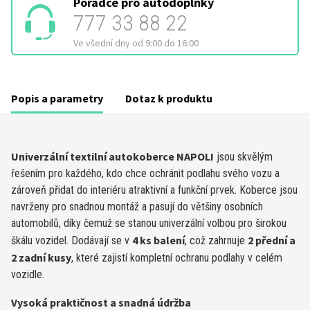
Poradce pro autodoplňky
777 33 88 22
Ve všední dny od 9:00 do 16:00
Popis a parametry
Dotaz k produktu
Univerzální textilní autokoberce NAPOLI
jsou skvělým
řešením pro každého, kdo chce ochránit podlahu svého vozu a
zároveň přidat do interiéru atraktivní a funkční prvek. Koberce jsou
navrženy pro snadnou montáž a pasují do většiny osobních
automobilů, díky čemuž se stanou univerzální volbou pro širokou
4 ks balení
2 přední a
škálu vozidel. Dodávají se v
, což zahrnuje
2 zadní kusy
, které zajistí kompletní ochranu podlahy v celém
vozidle.
Vysoká praktičnost a snadná údržba