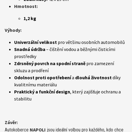
Hmotnost:
1,2 kg
Výhody:
Univerzální velikost
pro většinu osobních automobilů
Snadná údržba
– čištění vodou a běžnými čisticími
prostředky
Zdrsněný povrch na spodní straně
pro zamezení
skluzu a prodření
Odolnost proti opotřebení
a
dlouhá životnost
díky
kvalitnímu materiálu
Praktický a funkční design
, který zajišťuje ochranu a
stabilitu
Závěr:
NAPOLI
Autokoberce
jsou ideální volbou pro každého, kdo chce