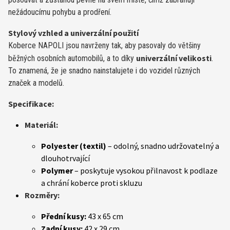
nežádoucímu pohybu a prodření.
Stylový vzhled a univerzální použití
Koberce NAPOLI jsou navrženy tak, aby pasovaly do většiny
univerzální velikosti
běžných osobních automobilů, a to díky
.
To znamená, že je snadno nainstalujete i do vozidel různých
značek a modelů.
Specifikace:
Materiál:
Polyester (textil)
– odolný, snadno udržovatelný a
dlouhotrvající
Polymer
– poskytuje vysokou přilnavost k podlaze
a chrání koberce proti skluzu
Rozměry:
Přední kusy:
43 x 65 cm
Zadní kusy:
42 x 29 cm