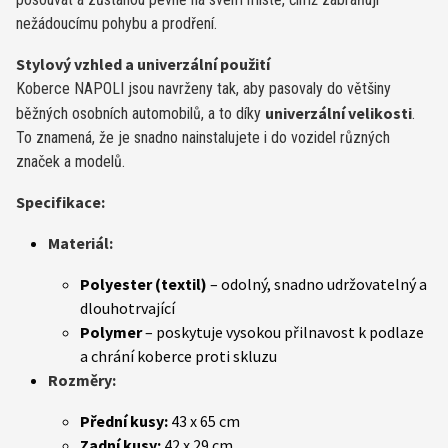
nežádoucímu pohybu a prodření.
Stylový vzhled a univerzální použití
Koberce NAPOLI jsou navrženy tak, aby pasovaly do většiny
univerzální velikosti
běžných osobních automobilů, a to díky
.
To znamená, že je snadno nainstalujete i do vozidel různých
značek a modelů.
Specifikace:
Materiál:
Polyester (textil)
– odolný, snadno udržovatelný a
dlouhotrvající
Polymer
– poskytuje vysokou přilnavost k podlaze
a chrání koberce proti skluzu
Rozměry:
Přední kusy:
43 x 65 cm
Zadní kusy:
42 x 29 cm