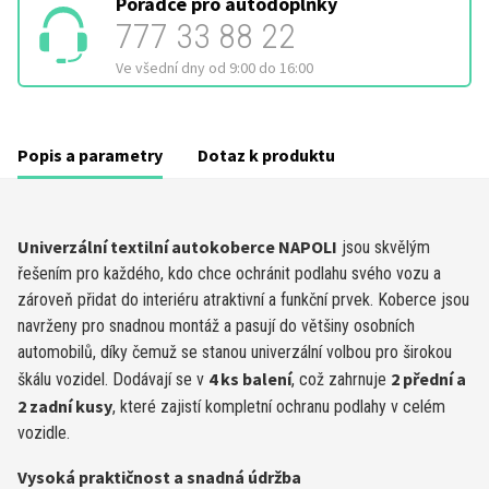
Poradce pro autodoplňky
777 33 88 22
Ve všední dny od 9:00 do 16:00
Popis a parametry
Dotaz k produktu
Univerzální textilní autokoberce NAPOLI
jsou skvělým
řešením pro každého, kdo chce ochránit podlahu svého vozu a
zároveň přidat do interiéru atraktivní a funkční prvek. Koberce jsou
navrženy pro snadnou montáž a pasují do většiny osobních
automobilů, díky čemuž se stanou univerzální volbou pro širokou
4 ks balení
2 přední a
škálu vozidel. Dodávají se v
, což zahrnuje
2 zadní kusy
, které zajistí kompletní ochranu podlahy v celém
vozidle.
Vysoká praktičnost a snadná údržba