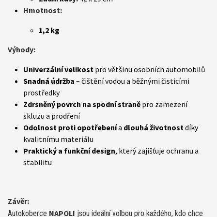
Hmotnost:
1,2 kg
Výhody:
Univerzální velikost
pro většinu osobních automobilů
Snadná údržba
– čištění vodou a běžnými čisticími
prostředky
Zdrsněný povrch na spodní straně
pro zamezení
skluzu a prodření
Odolnost proti opotřebení
a
dlouhá životnost
díky
kvalitnímu materiálu
Praktický a funkční design
, který zajišťuje ochranu a
stabilitu
Závěr:
NAPOLI
Autokoberce
jsou ideální volbou pro každého, kdo chce