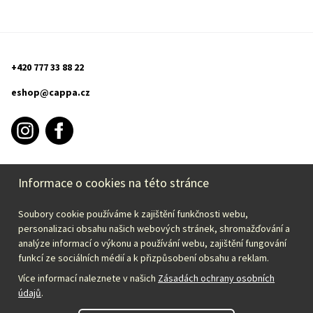
+420 777 33 88 22
eshop@cappa.cz
Informace o cookies na této stránce
INFORMACE O NÁKUPU
Soubory cookie používáme k zajištění funkčnosti webu,
CAPPA
personalizaci obsahu našich webových stránek, shromažďování a
analýze informací o výkonu a používání webu, zajištění fungování
funkcí ze sociálních médií a k přizpůsobení obsahu a reklam.
Zvolte svou zemi:
Více informací naleznete v našich
Zásadách ochrany osobních
údajů
.
Česky – CZK