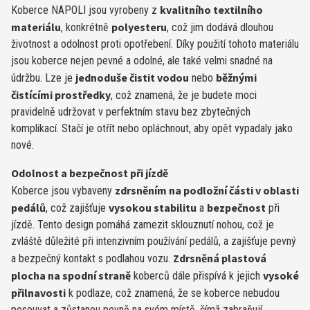
kvalitního textilního
Koberce NAPOLI jsou vyrobeny z
materiálu
polyesteru
, konkrétně
, což jim dodává dlouhou
životnost a odolnost proti opotřebení. Díky použití tohoto materiálu
jsou koberce nejen pevné a odolné, ale také velmi snadné na
jednoduše čistit vodou
běžnými
údržbu. Lze je
nebo
čistícími prostředky
, což znamená, že je budete moci
pravidelně udržovat v perfektním stavu bez zbytečných
komplikací. Stačí je otřít nebo opláchnout, aby opět vypadaly jako
nové.
Odolnost a bezpečnost při jízdě
zdrsněním na podložní části v oblasti
Koberce jsou vybaveny
pedálů
vysokou stabilitu
bezpečnost
, což zajišťuje
a
při
jízdě. Tento design pomáhá zamezit sklouznutí nohou, což je
zvláště důležité při intenzivním používání pedálů, a zajišťuje pevný
Zdrsněná plastová
a bezpečný kontakt s podlahou vozu.
plocha na spodní straně
vysoké
koberců dále přispívá k jejich
přilnavosti
k podlaze, což znamená, že se koberce nebudou
posouvat a zůstanou pevně na svém místě, čímž zabraňují