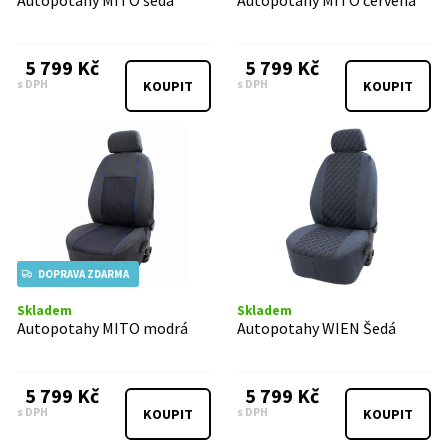
Autopotahy MITO šedá
Autopotahy MITO červená
5 799 Kč
5 799 Kč
s DPH
s DPH
KOUPIT
KOUPIT
DOPRAVA ZDARMA
Skladem
Skladem
Autopotahy MITO modrá
Autopotahy WIEN Šedá
5 799 Kč
5 799 Kč
s DPH
s DPH
KOUPIT
KOUPIT