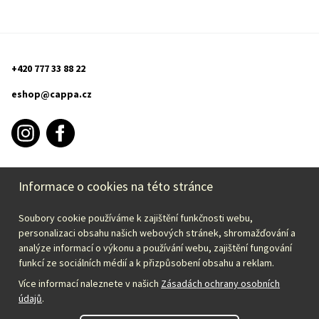
+420 777 33 88 22
eshop@cappa.cz
Informace o cookies na této stránce
INFORMACE O NÁKUPU
Soubory cookie používáme k zajištění funkčnosti webu,
CAPPA
personalizaci obsahu našich webových stránek, shromažďování a
analýze informací o výkonu a používání webu, zajištění fungování
funkcí ze sociálních médií a k přizpůsobení obsahu a reklam.
Zvolte svou zemi:
Více informací naleznete v našich
Zásadách ochrany osobních
údajů
.
Česky – CZK