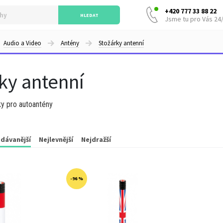
+420 777 33 88 22
HLEDAT
Jsme tu pro Vás 24
Audio a Video
Antény
Stožárky antenní
ky antenní
ky pro autoantény
dávanější
Nejlevnější
Nejdražší
-96 %