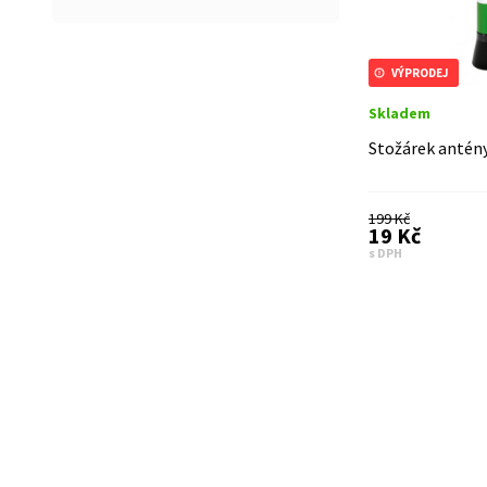
VÝPRODEJ
Skladem
Stožárek antény
199 Kč
19 Kč
s DPH