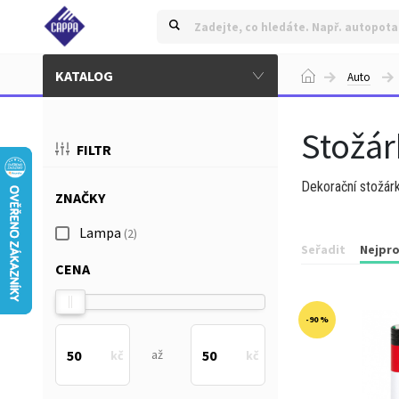
KATALOG
Auto
Stožár
FILTR
Dekorační stožár
ZNAČKY
Lampa
(2)
Seřadit
Nejpro
CENA
-90 %
až