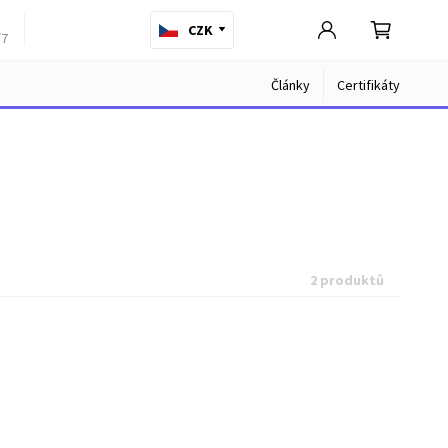
CZK
/7
Články
Certifikáty
2 produktů