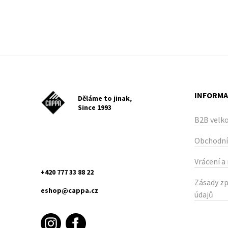
INFORMA
Děláme to jinak,
Since 1993
B2B velk
Obchodní
Vrácení a
+420 777 33 88 22
Zásady zp
eshop@cappa.cz
údajů