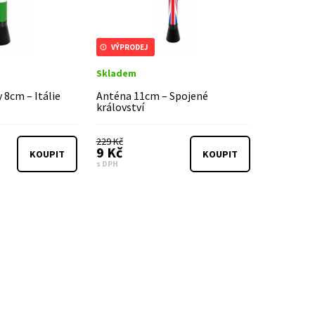
VÝPRODEJ
Skladem
 8cm – Itálie
Anténa 11cm – Spojené
království
229 Kč
9 Kč
KOUPIT
KOUPIT
s DPH