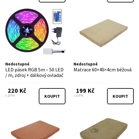
Nedostupné
Nedostupné
LED pásek RGB 5m – 50 LED
Matrace 60×40×4cm béžová
/ m, zdroj + dálkový ovladač
220 Kč
199 Kč
s DPH
s DPH
KOUPIT
KOUPIT