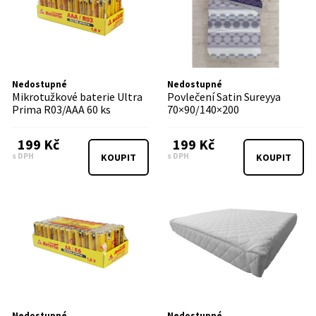
Nedostupné
Nedostupné
Mikrotužkové baterie Ultra
Povlečení Satin Sureyya
Prima R03/AAA 60 ks
70×90/140×200
199 Kč
199 Kč
s DPH
s DPH
KOUPIT
KOUPIT
Nedostupné
Nedostupné