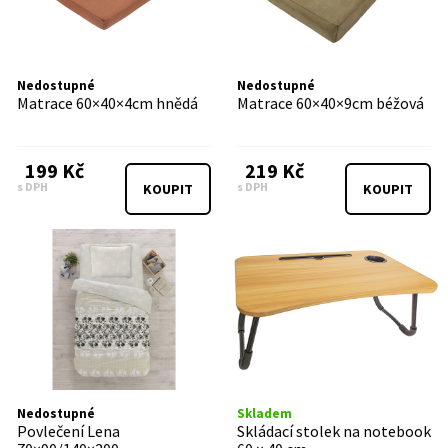
Nedostupné
Nedostupné
Matrace 60×40×4cm hnědá
Matrace 60×40×9cm béžová
199 Kč
219 Kč
s DPH
s DPH
KOUPIT
KOUPIT
Nedostupné
Skladem
Povlečení Lena
Skládací stolek na notebook