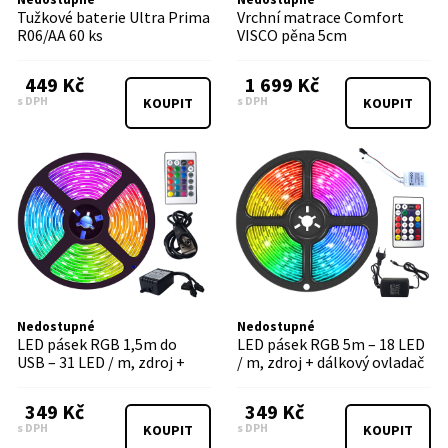
Tužkové baterie Ultra Prima
Vrchní matrace Comfort
R06/AA 60 ks
VISCO pěna 5cm
449 Kč
1 699 Kč
s DPH
s DPH
KOUPIT
KOUPIT
Nedostupné
Nedostupné
LED pásek RGB 1,5m do
LED pásek RGB 5m – 18 LED
USB – 31 LED / m, zdroj +
/ m, zdroj + dálkový ovladač
dálkový ovladač
349 Kč
349 Kč
s DPH
s DPH
KOUPIT
KOUPIT