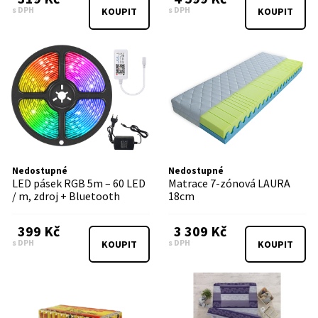
s DPH
s DPH
KOUPIT
KOUPIT
Nedostupné
Nedostupné
LED pásek RGB 5m – 60 LED
Matrace 7-zónová LAURA
/ m, zdroj + Bluetooth
18cm
399 Kč
3 309 Kč
s DPH
s DPH
KOUPIT
KOUPIT