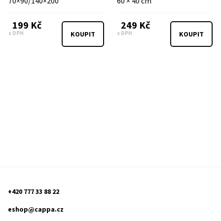
70×90/140×200
60 × 40 cm
199 Kč
249 Kč
s DPH
s DPH
KOUPIT
KOUPIT
+420 777 33 88 22
eshop@cappa.cz