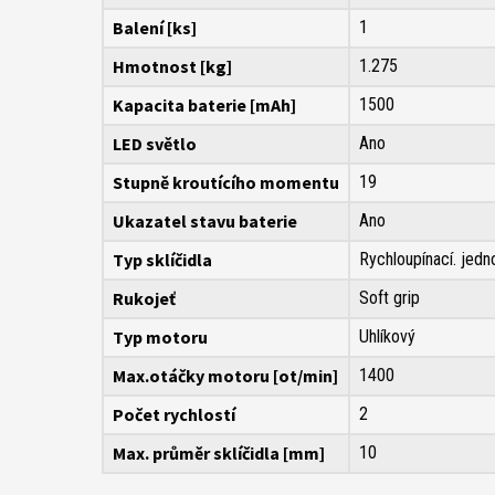
Balení [ks]
1
Hmotnost [kg]
1.275
Kapacita baterie [mAh]
1500
LED světlo
Ano
Stupně kroutícího momentu
19
Ukazatel stavu baterie
Ano
Typ sklíčidla
Rychloupínací. jedn
Rukojeť
Soft grip
Typ motoru
Uhlíkový
Max.otáčky motoru [ot/min]
1400
Počet rychlostí
2
Max. průměr sklíčidla [mm]
10