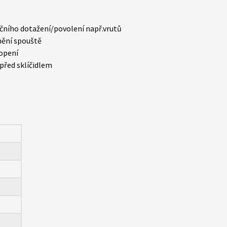
čního dotažení/povolení např.vrutů
nění spouště
hopení
před sklíčidlem