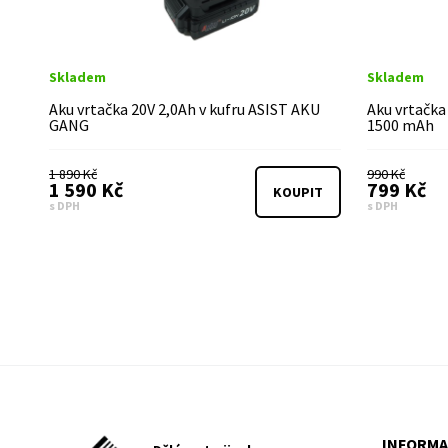
Skladem
Skladem
Aku vrtačka 20V 2,0Ah v kufru ASIST AKU
Aku vrtačka 
GANG
1500 mAh
1 890 Kč
990 Kč
1 590 Kč
799 Kč
KOUPIT
s DPH
s DPH
INFORMA