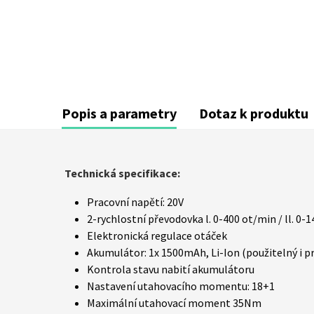
Popis a parametry
Dotaz k produktu
Technická specifikace:
Pracovní napětí: 20V
2-rychlostní převodovka l. 0-400 ot/min / ll. 0-
Elektronická regulace otáček
Akumulátor: 1x 1500mAh, Li-Ion (použitelný i p
Kontrola stavu nabití akumulátoru
Nastavení utahovacího momentu: 18+1
Maximální utahovací moment 35Nm