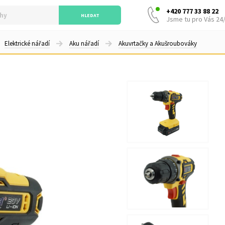
+420 777 33 88 22
HLEDAT
Jsme tu pro Vás 24
Elektrické nářadí
Aku nářadí
Akuvrtačky a Akušroubováky