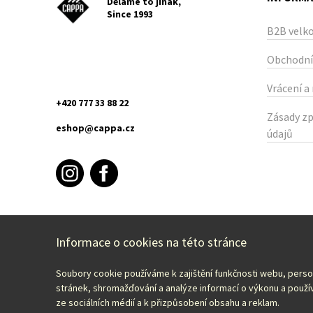
Děláme to jinak,
Since 1993
B2B velk
Obchodní
Vrácení a
+420 777 33 88 22
Zásady zp
eshop@cappa.cz
údajů
Informace o cookies na této stránce
Soubory cookie používáme k zajištění funkčnosti webu, pers
Zvolte svou zemi:
Česky – CZK
stránek, shromažďování a analýze informací o výkonu a použív
ze sociálních médií a k přizpůsobení obsahu a reklam.