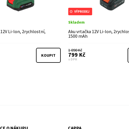
VÝPRODEJ
Skladem
12V Li-lon, 2rychlostní,
Aku vrtačka 12V Li-lon, 2rychlo
1500 mAh
1 090 Kč
799 Kč
KOUPIT
s DPH
CE O NÁKUPU
CAPPA