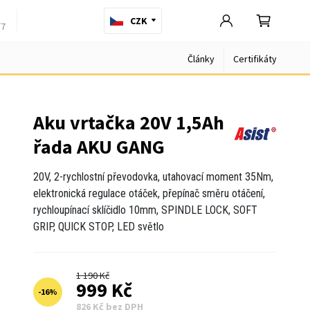
CZK
/7
Články
Certifikáty
Aku vrtačka 20V 1,5Ah
řada AKU GANG
20V, 2-rychlostní převodovka, utahovací moment 35Nm,
elektronická regulace otáček, přepínač směru otáčení,
rychloupínací sklíčidlo 10mm, SPINDLE LOCK, SOFT
GRIP, QUICK STOP, LED světlo
1 190 Kč
999 Kč
-
16
%
826 Kč bez DPH