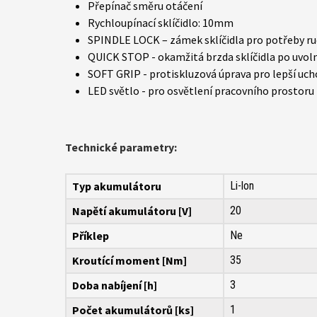
Přepínač směru otáčení
Rychloupínací sklíčidlo: 10mm
SPINDLE LOCK – zámek sklíčidla pro potřeby ru
QUICK STOP - okamžitá brzda sklíčidla po uvol
SOFT GRIP - protiskluzová úprava pro lepší uc
LED světlo - pro osvětlení pracovního prostoru 
Technické parametry:
Typ akumulátoru
Li-lon
Napětí akumulátoru [V]
20
Příklep
Ne
Kroutící moment [Nm]
35
Doba nabíjení [h]
3
Počet akumulátorů [ks]
1