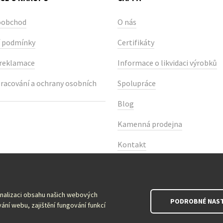
oobchod
O nás
 podmínky
Certifikáty
 reklamace
Informace o likvidaci výrobků
racování a ochrany osobních
Spolupráce
Blog
Kamenná prodejna
Kontakt
onalizaci obsahu našich webových
PODROBNÉ NAST
ání webu, zajištění fungování funkcí