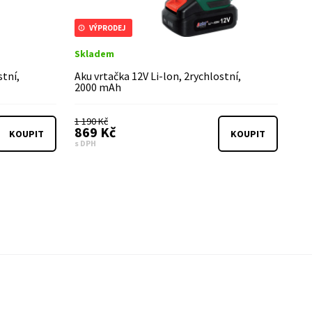
VÝPRODEJ
Skladem
stní,
Aku vrtačka 12V Li-lon, 2rychlostní,
2000 mAh
1 190 Kč
869 Kč
KOUPIT
KOUPIT
s DPH