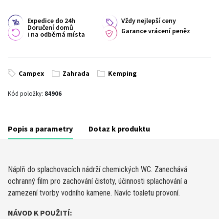
Expedice do 24h
Vždy nejlepší ceny
Doručení domů
Garance vrácení peněz
i na odběrná místa
Campex
Zahrada
Kemping
Kód položky:
84906
Popis a parametry
Dotaz k produktu
Náplň do splachovacích nádrží chemických WC. Zanechává
ochranný film pro zachování čistoty, účinnosti splachování a
zamezení tvorby vodního kamene. Navíc toaletu provoní.
NÁVOD K POUŽITÍ: