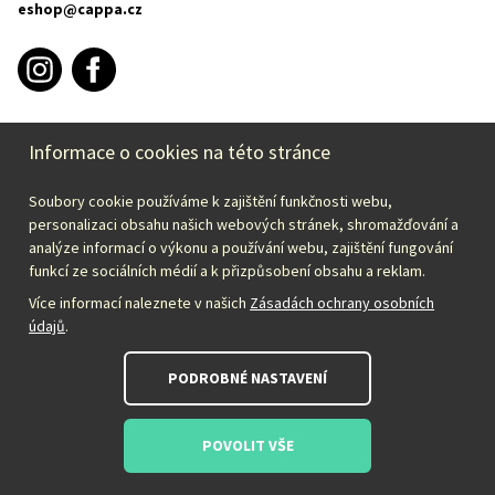
eshop@cappa.cz
Informace o cookies na této stránce
INFORMACE O NÁKUPU
Soubory cookie používáme k zajištění funkčnosti webu,
CAPPA
personalizaci obsahu našich webových stránek, shromažďování a
analýze informací o výkonu a používání webu, zajištění fungování
funkcí ze sociálních médií a k přizpůsobení obsahu a reklam.
Zvolte svou zemi:
Více informací naleznete v našich
Zásadách ochrany osobních
údajů
.
Česky – CZK
PODROBNÉ NASTAVENÍ
POVOLIT VŠE