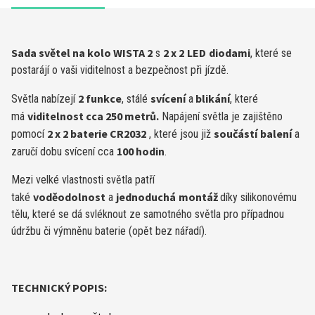
Sada světel na kolo WISTA 2
2 x 2
LED
diodami
s
, které se
postarájí o vaši viditelnost a bezpečnost při jízdě.
2
funkce
svícení
blikání
Světla nabízejí
, stálé
a
, které
viditelnost cca 250 metrů.
má
Napájení světla je zajištěno
2 x 2 baterie
CR2032
součástí
balení
pomocí
, které jsou již
a
1
0
0 hodin
zaručí dobu svícení cca
.
Mezi velké vlastnosti světla patří
voděodolnost
jednoduchá
montáž
také
a
díky silikonovému
tělu, které se dá svléknout ze samotného světla pro případnou
údržbu či výmněnu baterie (opět bez nářadí).
TECHNICKÝ POPIS: