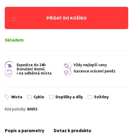
PŘIDAT DO KOŠÍKU
Skladem
Expedice do 24h
Vždy nejlepší ceny
Doručení domů
Garance vrácení peněz
i na odběrná místa
Wista
Cyklo
Doplňky a díly
Svítilny
Kód položky:
80053
Popis a parametry
Dotaz k produktu