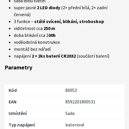
sada dvou světel
super jasné
2 LED diody
(2× přední bílá, 2× zadní
červená)
3 funkce –
stálé svícení, blikání, stroboskop
viditelnost cca
250 m
doba blikání cca 1
00h
voděodolná konstrukce
montáž bez nářadí
napájení
2 × 2ks baterií CR2032
(součástí balení)
Parametry
Kód
80053
EAN
8592201800531
Umístění
Sada
Typ napájení
bateriové