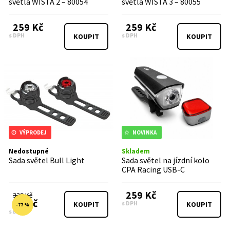
světla WISTA 2 – 80054
světla WISTA 3 – 80055
259 Kč
259 Kč
s DPH
s DPH
KOUPIT
KOUPIT
VÝPRODEJ
NOVINKA
Nedostupné
Skladem
Sada světel Bull Light
Sada světel na jízdní kolo
CPA Racing USB-C
259 Kč
339 Kč
79 Kč
s DPH
KOUPIT
KOUPIT
-77 %
s DPH