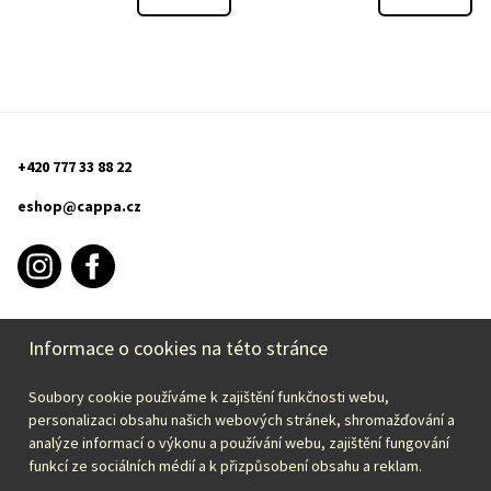
+420 777 33 88 22
eshop@cappa.cz
Informace o cookies na této stránce
INFORMACE O NÁKUPU
Soubory cookie používáme k zajištění funkčnosti webu,
CAPPA
personalizaci obsahu našich webových stránek, shromažďování a
analýze informací o výkonu a používání webu, zajištění fungování
funkcí ze sociálních médií a k přizpůsobení obsahu a reklam.