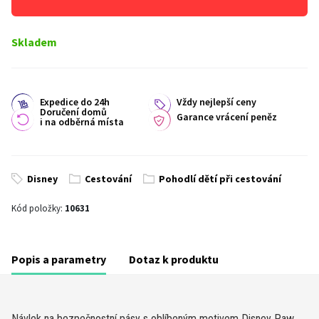
Skladem
Expedice do 24h
Vždy nejlepší ceny
Doručení domů
Garance vrácení peněz
i na odběrná místa
Disney
Cestování
Pohodlí dětí při cestování
Kód položky:
10631
Popis a parametry
Dotaz k produktu
Návlek na bezpečnostní pásy s oblíbeným motivem Disney Paw