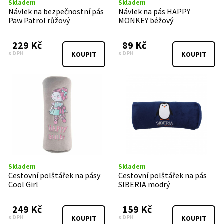
Skladem
Skladem
Návlek na bezpečnostní pás
Návlek na pás HAPPY
Paw Patrol růžový
MONKEY béžový
229 Kč
89 Kč
s DPH
s DPH
KOUPIT
KOUPIT
Skladem
Skladem
Cestovní polštářek na pásy
Cestovní polštářek na pás
Cool Girl
SIBERIA modrý
249 Kč
159 Kč
s DPH
s DPH
KOUPIT
KOUPIT