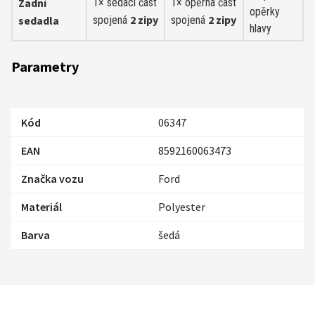
Zadní
1× sedací část
1× opěrná část
opěrky
2 zipy
2 zipy
sedadla
spojená
spojená
hlavy
Parametry
Kód
06347
EAN
8592160063473
Značka vozu
Ford
Materiál
Polyester
Barva
šedá