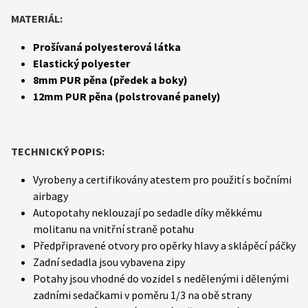
MATERIÁL:
Prošívaná polyesterová látka
Elastický polyester
8mm PUR pěna (předek a boky)
12mm PUR pěna (polstrované panely)
TECHNICKÝ POPIS:
Vyrobeny a certifikovány atestem pro použití s bočními
airbagy
Autopotahy neklouzají po sedadle díky měkkému
molitanu na vnitřní straně potahu
Předpřipravené otvory pro opěrky hlavy a sklápěcí páčky
Zadní sedadla jsou vybavena zipy
Potahy jsou vhodné do vozidel s nedělenými i dělenými
zadními sedačkami v poměru 1/3 na obě strany