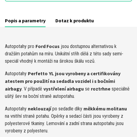
Popis a parametry
Dotaz k produktu
Ford Focus
Autopotahy pro
jsou dostupnou alternativou k
dražším potahům na míru. Unikátní střih dělá z této sady semi-
speciál vhodný k montáži na širokou škálu vozů.
Perfetto
YL
jsou vyrobeny a certifikovány
Autopotahy
atestem pro použití na sedadla vozidel i s bočními
airbagy
vystřelení airbagu
roztrhne
. V případě
se
speciálně
ušitý šev na boční straně autopotahu.
neklouzají
měkkému molitanu
Autopotahy
po sedadle díky
na vnitřní straně potahu. Opěrky a se­dací části jsou vyrobeny z
polyesterové tkaniny. Lemo­vání a zadní stra­na autopotahu jsou
vyrobeny z polyesteru.