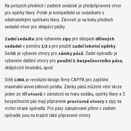
Na potazích předních i zadních sedaček je předpřipravený otvor
pro opěrky hlavy. Potah je kompatibilní se sedačkami s
odnímatelnými opěrkami hlavy. Zároveň je na boku předních
sedadel otvor pro sklápěcí páčky.
Zadní sedadla
zipy
dělených
jsou vybavena
pro sklopení
sedadel
1/3
zadní loketní opěrky
v poměru
a pro použití
.
zámky pásů
Sedák je vybaven otvory pro
. Zadní opěradlo je
použití 3. bezpečnostního pásu
vybaveno dalšími otvory pro
,
sklápěcích hmatníků, apod.
LIMA
Střih
je revoluční design firmy CAPPA pro zajištění
maximální univerzálnosti potahu. Zámky pásů můžete vést skrze
tří otvorů
jeden ze
v závislosti na tvaru sedáku, opěrky hlavy a 3.
prostorné otvory
bezpečnostní pás mají připravené
a zipy na
vrchní straně opěradla. Pro pásy zabudované přímo v zadním
opěradle jsou na krajích také připravené otvory.