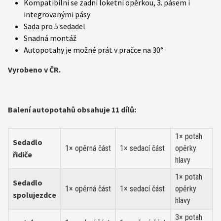
Kompatibilní se zadní loketní opěrkou, 3. pásem i
integrovanými pásy
Sada pro 5 sedadel
Snadná montáž
Autopotahy je možné prát v pračce na 30°
Vyrobeno v ČR.
Balení autopotahů obsahuje 11 dílů:
1× potah
Sedadlo
1× opěrná část
1× sedací část
opěrky
řidiče
hlavy
1× potah
Sedadlo
1× opěrná část
1× sedací část
opěrky
spolujezdce
hlavy
3× potah