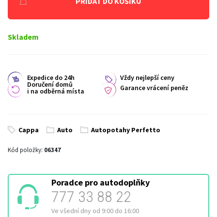
PŘIDAT DO KOŠÍKU
Skladem
Expedice do 24h
Vždy nejlepší ceny
Doručení domů
Garance vrácení peněz
i na odběrná místa
Cappa
Auto
Autopotahy Perfetto
Kód položky:
06347
Poradce pro autodoplňky
777 33 88 22
Ve všední dny od 9:00 do 16:00