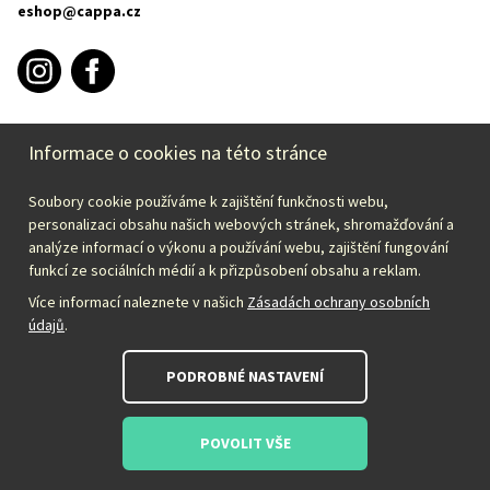
eshop@cappa.cz
Informace o cookies na této stránce
INFORMACE O NÁKUPU
Soubory cookie používáme k zajištění funkčnosti webu,
CAPPA
personalizaci obsahu našich webových stránek, shromažďování a
analýze informací o výkonu a používání webu, zajištění fungování
funkcí ze sociálních médií a k přizpůsobení obsahu a reklam.
Zvolte svou zemi:
Více informací naleznete v našich
Zásadách ochrany osobních
údajů
.
Česky – CZK
PODROBNÉ NASTAVENÍ
POVOLIT VŠE