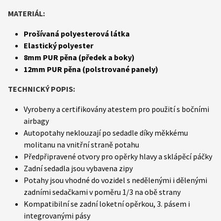
MATERIÁL:
Prošívaná polyesterová látka
Elastický polyester
8mm PUR pěna (předek a boky)
12mm PUR pěna (polstrované panely)
TECHNICKÝ POPIS:
Vyrobeny a certifikovány atestem pro použití s bočními
airbagy
Autopotahy neklouzají po sedadle díky měkkému
molitanu na vnitřní straně potahu
Předpřipravené otvory pro opěrky hlavy a sklápěcí páčky
Zadní sedadla jsou vybavena zipy
Potahy jsou vhodné do vozidel s nedělenými i dělenými
zadními sedačkami v poměru 1/3 na obě strany
Kompatibilní se zadní loketní opěrkou, 3. pásem i
integrovanými pásy