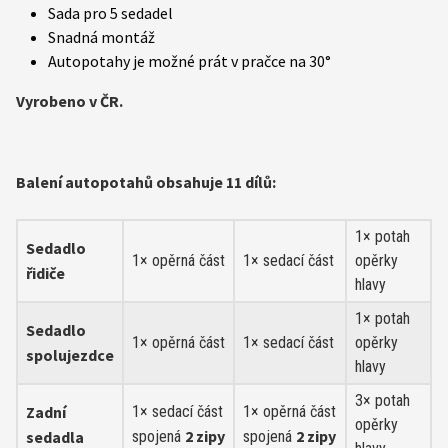
Sada pro 5 sedadel
Snadná montáž
Autopotahy je možné prát v pračce na 30°
Vyrobeno v ČR.
Balení autopotahů obsahuje 11 dílů:
1× potah
Sedadlo
1× opěrná část
1× sedací část
opěrky
řidiče
hlavy
1× potah
Sedadlo
1× opěrná část
1× sedací část
opěrky
spolujezdce
hlavy
3× potah
Zadní
1× sedací část
1× opěrná část
opěrky
2 zipy
2 zipy
sedadla
spojená
spojená