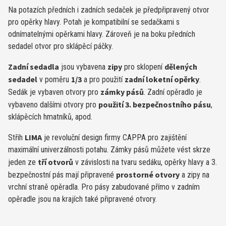
Na potazích předních i zadních sedaček je předpřipravený otvor
pro opěrky hlavy. Potah je kompatibilní se sedačkami s
odnímatelnými opěrkami hlavy. Zároveň je na boku předních
sedadel otvor pro sklápěcí páčky.
Zadní sedadla
zipy
dělených
jsou vybavena
pro sklopení
sedadel
1/3
zadní loketní opěrky
v poměru
a pro použití
.
zámky pásů
Sedák je vybaven otvory pro
. Zadní opěradlo je
použití 3. bezpečnostního pásu
vybaveno dalšími otvory pro
,
sklápěcích hmatníků, apod.
LIMA
Střih
je revoluční design firmy CAPPA pro zajištění
maximální univerzálnosti potahu. Zámky pásů můžete vést skrze
tří otvorů
jeden ze
v závislosti na tvaru sedáku, opěrky hlavy a 3.
prostorné otvory
bezpečnostní pás mají připravené
a zipy na
vrchní straně opěradla. Pro pásy zabudované přímo v zadním
opěradle jsou na krajích také připravené otvory.