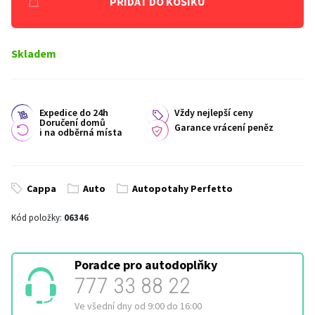
PŘIDAT DO KOŠÍKU
Skladem
Expedice do 24h
Vždy nejlepší ceny
Doručení domů
Garance vrácení peněz
i na odběrná místa
Cappa
Auto
Autopotahy Perfetto
Kód položky:
06346
Poradce pro autodoplňky
777 33 88 22
Ve všední dny od 9:00 do 16:00