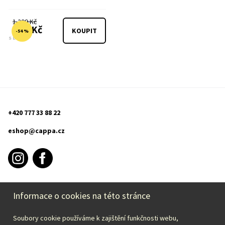
1 299 Kč
599 Kč
KOUPIT
-54 %
s DPH
+420 777 33 88 22
eshop@cappa.cz
Informace o cookies na této stránce
INFORMACE O NÁKUPU
Soubory cookie používáme k zajištění funkčnosti webu,