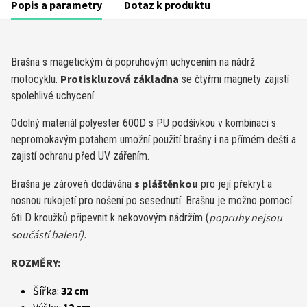
Popis a parametry
Dotaz k produktu
Brašna s magetickým či popruhovým uchycením na nádrž
Protiskluzová základna
motocyklu.
se čtyřmi magnety zajistí
spolehlivé uchycení.
Odolný materiál polyester 600D s PU podšívkou v kombinaci s
nepromokavým potahem umožní použití brašny i na přímém dešti a
zajistí ochranu před UV zářením.
s pláštěnkou
Brašna je zároveň dodávána
pro její překryt a
nosnou rukojetí pro nošení po sesednutí. Brašnu je možno pomocí
popruhy nejsou
6ti D kroužků připevnit k nekovovým nádržím (
součástí balení).
ROZMĚRY:
Šířka:
32 cm