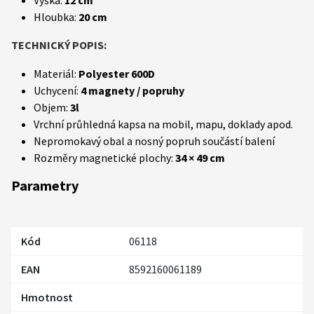
Výška:
12 cm
Hloubka:
20 cm
TECHNICKÝ POPIS:
Materiál:
Polyester 600D
Uchycení:
4 magnety / popruhy
Objem:
3l
Vrchní průhledná kapsa na mobil, mapu, doklady apod.
Nepromokavý obal a nosný popruh součástí balení
Rozměry magnetické plochy:
34 × 49 cm
Parametry
Kód
06118
EAN
8592160061189
Hmotnost