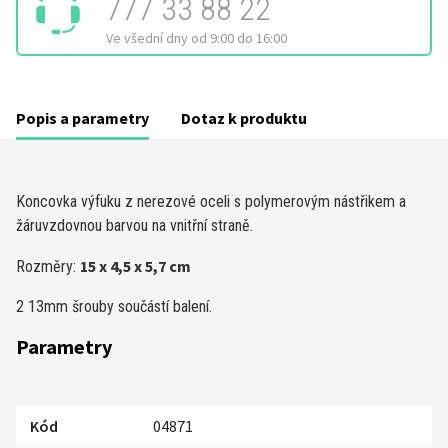
777 33 88 22
Ve všední dny od 9:00 do 16:00
Popis a parametry
Dotaz k produktu
Koncovka výfuku z nerezové oceli s polymerovým nástřikem a
žáruvzdovnou barvou na vnitřní straně.
15 x 4,5 x 5,7 cm
Rozměry:
2 13mm šrouby součástí balení.
Parametry
Kód
04871