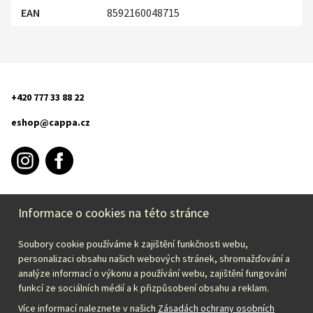
EAN
8592160048715
+420 777 33 88 22
eshop@cappa.cz
Informace o cookies na této stránce
INFORMACE O NÁKUPU
Soubory cookie používáme k zajištění funkčnosti webu,
CAPPA
personalizaci obsahu našich webových stránek, shromažďování a
analýze informací o výkonu a používání webu, zajištění fungování
funkcí ze sociálních médií a k přizpůsobení obsahu a reklam.
Zvolte svou zemi:
Více informací naleznete v našich
Zásadách ochrany osobních