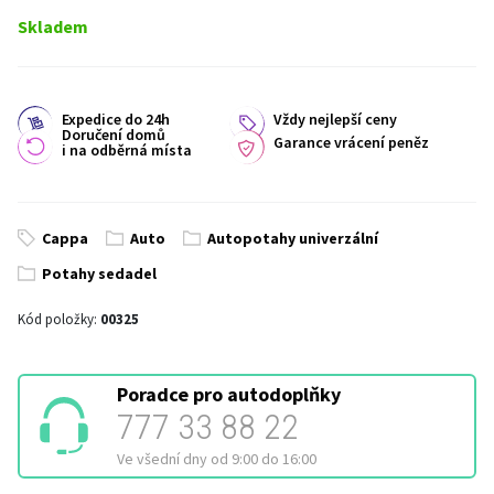
Skladem
Expedice do 24h
Vždy nejlepší ceny
Doručení domů
Garance vrácení peněz
i na odběrná místa
Cappa
Auto
Autopotahy univerzální
Potahy sedadel
Kód položky:
00325
Poradce pro autodoplňky
777 33 88 22
Ve všední dny od 9:00 do 16:00