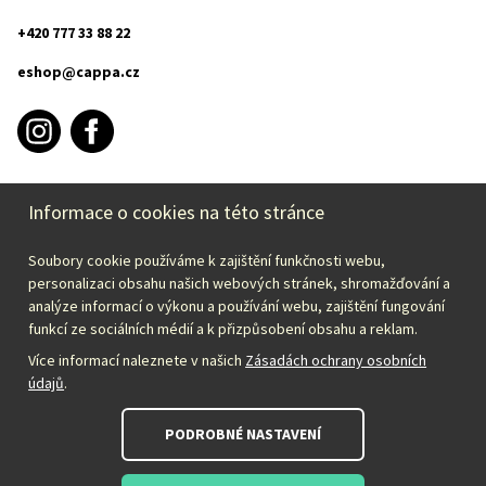
+420 777 33 88 22
eshop@cappa.cz
Informace o cookies na této stránce
INFORMACE O NÁKUPU
Soubory cookie používáme k zajištění funkčnosti webu,
CAPPA
personalizaci obsahu našich webových stránek, shromažďování a
analýze informací o výkonu a používání webu, zajištění fungování
funkcí ze sociálních médií a k přizpůsobení obsahu a reklam.
Zvolte svou zemi:
Více informací naleznete v našich
Zásadách ochrany osobních
údajů
.
Česky – CZK
PODROBNÉ NASTAVENÍ