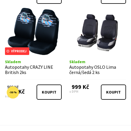
VÝPRODEJ
Skladem
Skladem
Autopotahy CRAZY LINE
Autopotahy OSLO Lima
British 2ks
černá/šedá 2 ks
999 Kč
599 Kč
299 Kč
s DPH
KOUPIT
KOUPIT
-50 %
s DPH