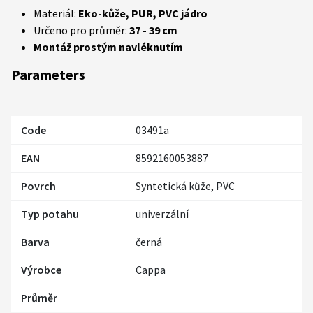
Materiál:
Eko-kůže, PUR, PVC jádro
Určeno pro průměr:
37 - 39 cm
Montáž prostým navléknutím
Parameters
Code
03491a
EAN
8592160053887
Povrch
Syntetická kůže, PVC
Typ potahu
univerzální
Barva
černá
Výrobce
Cappa
Průměr