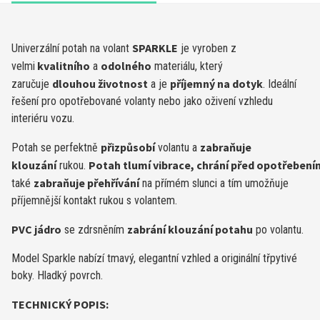
SPARKLE
Univerzální potah na volant
je vyroben z
kvalitního
odolného
velmi
a
materiálu, který
dlouhou životnost
příjemný na dotyk
zaručuje
a je
. Ideální
řešení pro opotřebované volanty nebo jako oživení vzhledu
interiéru vozu.
přizpůsobí
zabraňuje
Potah se perfektně
volantu a
klouzání
Potah tlumí vibrace, chrání před opotřebení
rukou.
zabraňuje přehřívání
také
na přímém slunci a tím umožňuje
příjemnější kontakt rukou s volantem.
PVC jádro
zabrání klouzání potahu
se zdrsněním
po volantu.
Model Sparkle nabízí tmavý, elegantní vzhled a originální třpytivé
boky. Hladký povrch.
TECHNICKÝ POPIS: