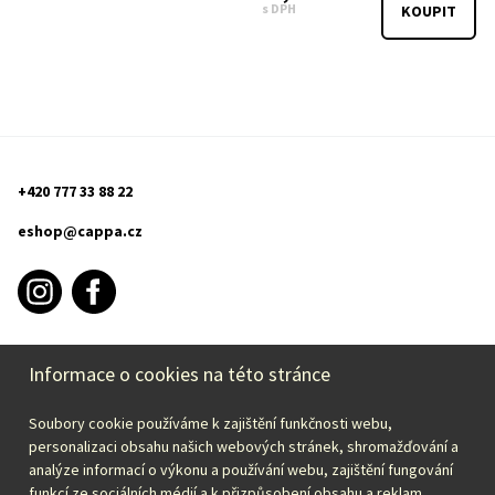
s DPH
KOUPIT
+420 777 33 88 22
eshop@cappa.cz
Informace o cookies na této stránce
PURCHASE INFORMATION
Soubory cookie používáme k zajištění funkčnosti webu,
CAPPA
personalizaci obsahu našich webových stránek, shromažďování a
analýze informací o výkonu a používání webu, zajištění fungování
funkcí ze sociálních médií a k přizpůsobení obsahu a reklam.