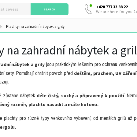
+420 777 33 88 22
SEARCH
We are here for you 2
Plachty na zahradní nábytek a grily
y na zahradní nábytek a gri
adní nábytek a grily
jsou praktickým řešením pro ochranu venkovního 
deštěm, prachem, UV záření
adní sety. Pomáhají chránit povrch před
zují.
déle čistý, suchý a připravený k použití
tě zůstane nábytek
. Nemu
rávný rozměr, plachtu nasadit a máte hotovo.
e plachty pro různé typy venkovního vybavení, od menších grilů až p
pergolu.