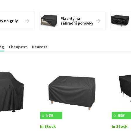
Plachty na
y na grily
zahradní pohovky
ing
Cheapest
Dearest
NEW
NEW
In Stock
In Stock