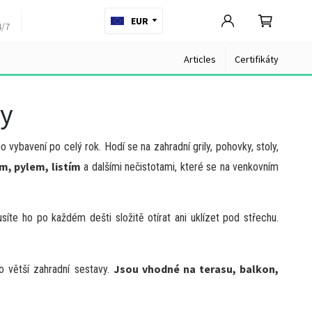
EUR
4/7
Articles
Certifikáty
ly
vybavení po celý rok. Hodí se na zahradní grily, pohovky, stoly,
m, pylem, listím
a dalšími nečistotami, které se na venkovním
síte ho po každém dešti složitě otírat ani uklízet pod střechu.
Jsou vhodné na terasu, balkon,
o větší zahradní sestavy.