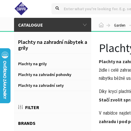
CATALOGUE
Garden
Plachty na zahradní nábytek a
Placht
grily
Plachty na zahr
Plachty na grily
židle i celé zahr
Plachty na zahradní pohovky
nábytku běžně usa
Plachty na zahradní sety
Díky krycí plach
Stačí zvolit sp
FILTER
V nabídce najdet
zahradu i pod 
BRANDS