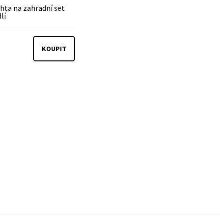
chta na zahradní set
lí
KOUPIT