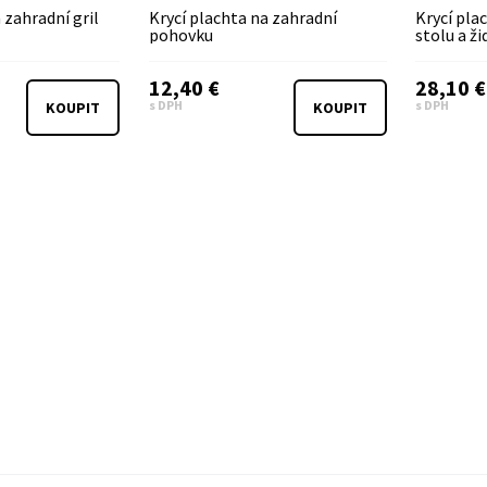
 zahradní gril
Krycí plachta na zahradní
Krycí pla
pohovku
stolu a žid
12,40 €
28,10 €
s DPH
s DPH
KOUPIT
KOUPIT