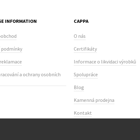
E INFORMATION
CAPPA
oobchod
O nás
 podmínky
Certifikáty
 reklamace
Informace o likvidaci výrobků
racování a ochrany osobních
Spolupráce
Blog
Kamenná prodejna
Kontakt