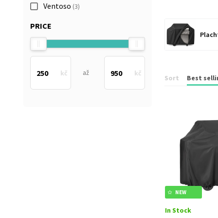
Ventoso
(3)
PRICE
Placht
až
Sort
Best sell
NEW
In Stock