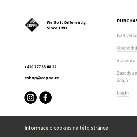
PURCHAS
We Do It Differently,
Since 1993
B2B velk
Obchodní
Vrácení a
+420 777 33 88 22
Zásady zp
eshop@cappa.cz
údajů
Login
Informace o cookies na této stránce