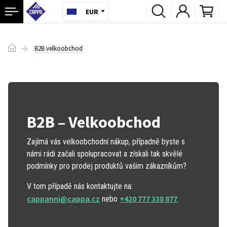
EUR
B2B velkoobchod
B2B – Velkoobchod
Zajímá vás velkoobchodní nákup, případně byste s
námi rádi začali spolupracovat a získali tak skvělé
podmínky pro prodej produktů vašim zákazníkům?
V tom případě nás kontaktujte na:
cappanni@cappa.cz
+420 777 338 877
nebo
.