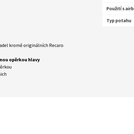
Použití s ai
Typ potahu
dadel kromě originálních Recaro
lnou opěrkou hlavy
pěrkou
nich