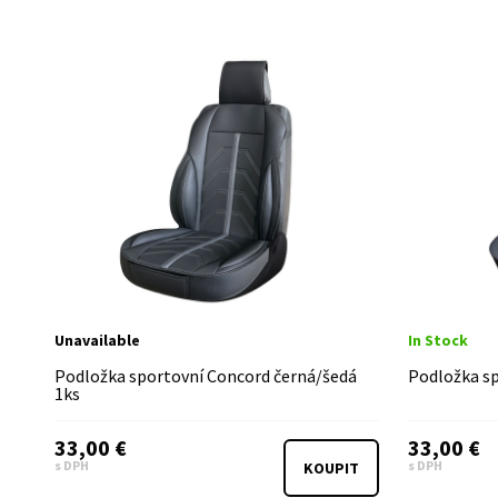
Unavailable
In Stock
Podložka sportovní Concord černá/šedá
Podložka s
1ks
33,00 €
33,00 €
s DPH
s DPH
KOUPIT