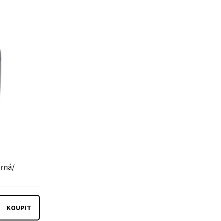
erná/
KOUPIT