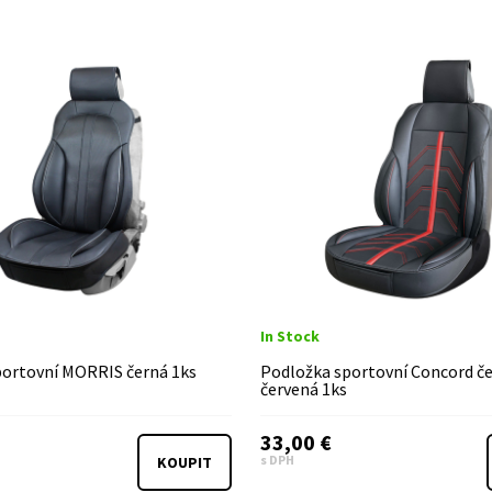
In Stock
portovní MORRIS černá 1ks
Podložka sportovní Concord č
červená 1ks
33,00 €
s DPH
KOUPIT