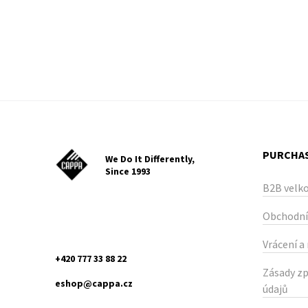
PURCHAS
We Do It Differently,
Since 1993
B2B velk
Obchodní
Vrácení a
+420 777 33 88 22
Zásady zp
eshop@cappa.cz
údajů