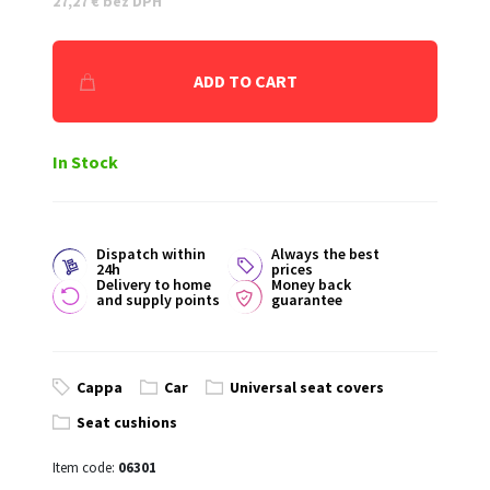
27,27 € bez DPH
ADD TO CART
In Stock
Dispatch within
Always the best
24h
prices
Delivery to home
Money back
and supply points
guarantee
Cappa
Car
Universal seat covers
Seat cushions
Item code:
06301