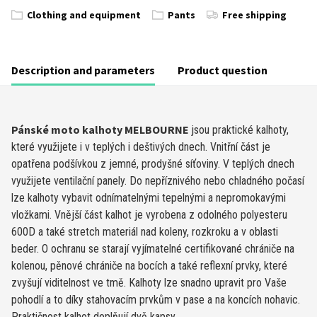
Clothing and equipment
Pants
Free shipping
Description and parameters
Product question
Pánské moto kalhoty MELBOURNE
jsou praktické kalhoty,
které využijete i v teplých i deštivých dnech. Vnitřní část je
opatřena podšívkou z jemné, prodyšné síťoviny. V teplých dnech
využijete ventilační panely. Do nepříznivého nebo chladného počasí
lze kalhoty vybavit odnímatelnými tepelnými a nepromokavými
vložkami. Vnější část kalhot je vyrobena z odolného polyesteru
600D a také stretch materiál nad koleny, rozkroku a v oblasti
beder. O ochranu se starají vyjímatelné certifikované chrániče na
kolenou, pěnové chrániče na bocích a také reflexní prvky, které
zvyšují viditelnost ve tmě. Kalhoty lze snadno upravit pro Vaše
pohodlí a to díky stahovacím prvkům v pase a na koncích nohavic.
Praktičnost kalhot doplňují dvě kapsy.