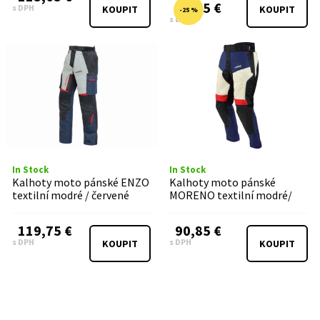
74,35 €
s DPH
KOUPIT
KOUPIT
-25 %
s DPH
In Stock
In Stock
Kalhoty moto pánské ENZO
Kalhoty moto pánské
textilní modré / červené
MORENO textilní modré/
červené/béžové
119,75 €
90,85 €
s DPH
s DPH
KOUPIT
KOUPIT