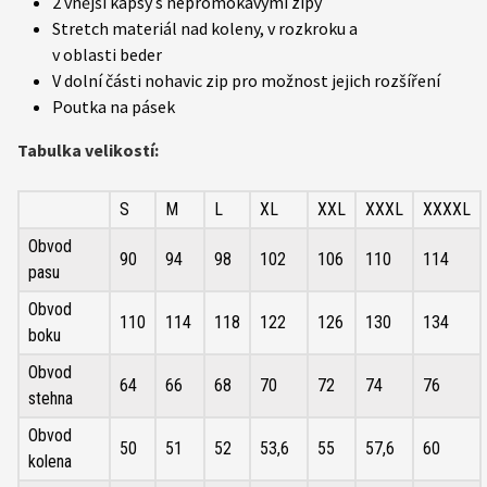
2 vnější kapsy s nepromokavými zipy
Stretch materiál nad koleny, v rozkroku a
v oblasti beder
V dolní části nohavic zip pro možnost jejich rozšíření
Poutka na pásek
Tabulka velikostí:
S
M
L
XL
XXL
XXXL
XXXXL
Obvod
90
94
98
102
106
110
114
pasu
Obvod
110
114
118
122
126
130
134
boku
Obvod
64
66
68
70
72
74
76
stehna
Obvod
50
51
52
53,6
55
57,6
60
kolena