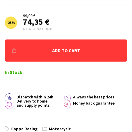
99,09 €
74,35 €
-
25
%
61,45 € bez DPH
ADD TO CART
In Stock
Dispatch within 24h
Always the best prices
Delivery to home
Money back guarantee
and supply points
Cappa Racing
Motorcycle