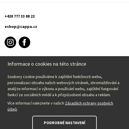
+420 777 33 88 22
eshop@cappa.cz
Informace o cookies na této stránce
PURCHASE INFORMATION
Soubory cookie používáme k zajištění funkčnosti webu,
CAPPA
personalizaci obsahu našich webových stránek, shromažďování a
analýze informací o výkonu a používání webu, zajištění fungování
funkcí ze sociálních médií a k přizpůsobení obsahu a reklam.
Select your country:
Více informací naleznete v našich
Zásadách ochrany osobních
údajů
.
English – EUR
PODROBNÉ NASTAVENÍ