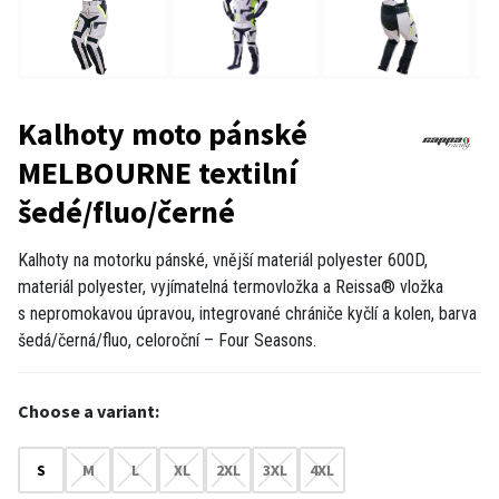
Kalhoty moto pánské
MELBOURNE textilní
šedé/fluo/černé
Kalhoty na motorku pánské, vnější materiál polyester 600D,
materiál polyester, vyjímatelná termovložka a Reissa® vložka
s nepromokavou úpravou, integrované chrániče kyčlí a kolen, barva
šedá/černá/fluo, celoroční – Four Seasons.
Choose a variant:
S
M
L
XL
2XL
3XL
4XL