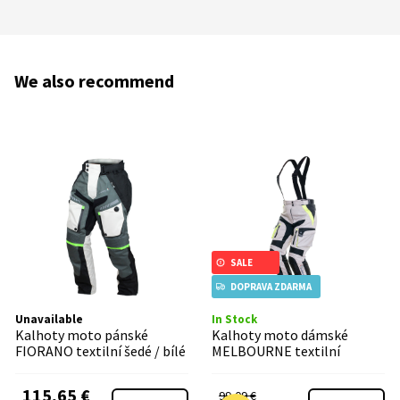
We also recommend
SALE
DOPRAVA ZDARMA
Unavailable
In Stock
Kalhoty moto pánské
Kalhoty moto dámské
FIORANO textilní šedé / bílé
MELBOURNE textilní
šedé/fluo/černé
115,65 €
99,09 €