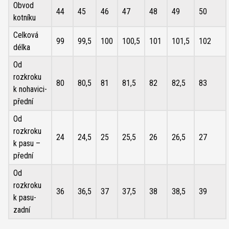
Obvod
44
45
46
47
48
49
50
kotníku
Celková
99
99,5
100
100,5
101
101,5
102
délka
Od
rozkroku
80
80,5
81
81,5
82
82,5
83
k nohavici-
přední
Od
rozkroku
24
24,5
25
25,5
26
26,5
27
k pasu –
přední
Od
rozkroku
36
36,5
37
37,5
38
38,5
39
k pasu-
zadní