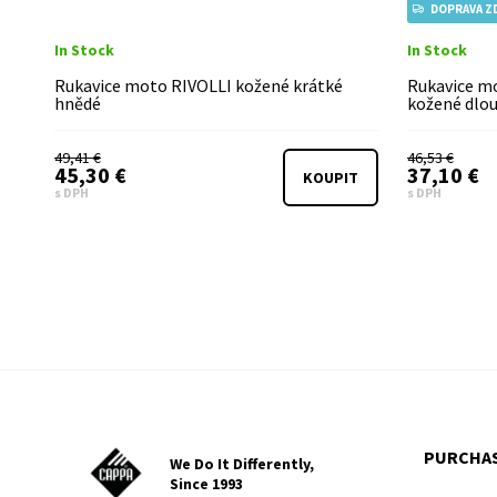
DOPRAVA Z
In Stock
In Stock
Rukavice moto RIVOLLI kožené krátké
Rukavice m
hnědé
kožené dlo
49,41 €
46,53 €
45,30 €
37,10 €
KOUPIT
s DPH
s DPH
PURCHAS
We Do It Differently,
Since 1993