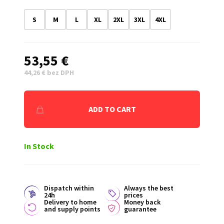
S
M
L
XL
2XL
3XL
4XL
53,55 €
44,26 € bez DPH
ADD TO CART
In Stock
Dispatch within
Always the best
24h
prices
Delivery to home
Money back
and supply points
guarantee