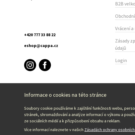
B2B velk
Obchodní
Vrácení a
+420 777 33 88 22
Zásady zp
eshop@cappa.cz
údajů
Login
Informace o cookies na této stránce
Soubory cookie používáme k zajištění funkčnosti webu, pers
Select your country:
English – EUR
stránek, shromažďování a analýze informací o výkonu a použív
ze sociálních médií a k přizpůsobení obsahu a reklam.
Více informací naleznete v našich
Zásadách ochrany osobních