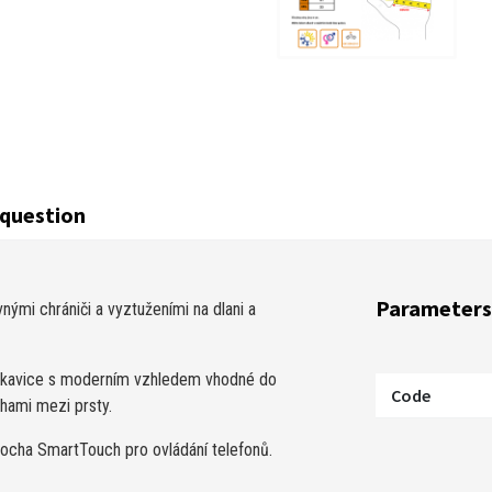
question
Parameters
nými chrániči a vyztuženími na dlani a
 rukavice s moderním vzhledem vhodné do
Code
chami mezi prsty.
Plocha SmartTouch pro ovládání telefonů.