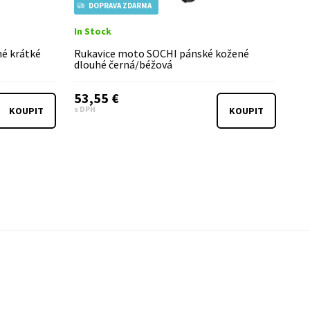
DOPRAVA ZDARMA
In Stock
é krátké
Rukavice moto SOCHI pánské kožené
dlouhé černá/béžová
53,55 €
s DPH
KOUPIT
KOUPIT