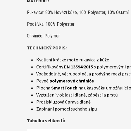
MATERIÁL:
Rukavice: 80% Hovězí kůže, 10% Polyester, 10% Ostatní
Podšívka: 100% Polyester
Chrániče: Polymer
TECHNICKÝ POPIS:
Kvalitní krátké moto rukavice z kůže
Certifikovány
EN
13594:2015
s polymerovými pr
Voděodolné, větruodolné, a prodyšné mezi prst
Pevné
polymerové
chrániče
Plocha
SmartTouch
na ukazováku umožňující o
Vyztužení v oblasti dlaně, zápěstí a prstů
Protiskluzová úprava dlaně
Zapínání pomocí suchého zipu
Tabulka velikostí: