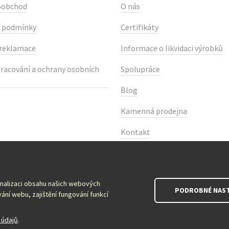
oobchod
O nás
 podmínky
Certifikáty
 reklamace
Informace o likvidaci výrobků
racování a ochrany osobních
Spolupráce
Blog
Kamenná prodejna
Kontakt
onalizaci obsahu našich webových
PODROBNÉ NAST
ání webu, zajištění fungování funkcí
 údajů
.