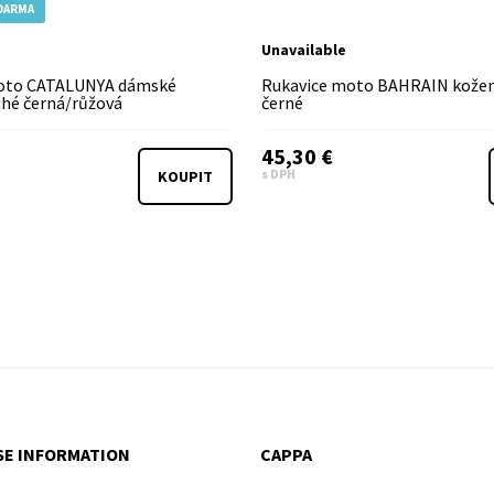
DARMA
Unavailable
oto CATALUNYA dámské
Rukavice moto BAHRAIN kožen
uhé černá/růžová
černé
45,30 €
s DPH
KOUPIT
E INFORMATION
CAPPA