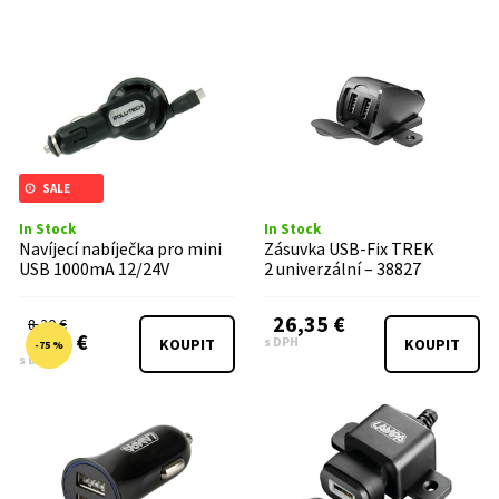
SALE
In Stock
In Stock
Navíjecí nabíječka pro mini
Zásuvka USB-Fix TREK
USB 1000mA 12/24V
2 univerzální – 38827
26,35 €
8,20 €
2,05 €
s DPH
KOUPIT
KOUPIT
-75 %
s DPH