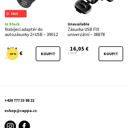
SALE
In Stock
Unavailable
Nabíjecí adaptér do
Zásuvka USB FIX
autozásuvky 2×USB – 39012
univerzální – 38878
16,05 €
9,85 €
4,10 €
s DPH
KOUPIT
KOUPIT
-59 %
s DPH
+420 777 33 88 22
eshop@cappa.cz