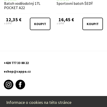
Batoh voděodolný 17L
Sportovní batoh ŠEDÝ
POCKET A22
12,35 €
16,45 €
s DPH
s DPH
KOUPIT
KOUPIT
+420 777 33 88 22
eshop@cappa.cz
Informace o cookies na této stránce
PURCHASE INFORMATION