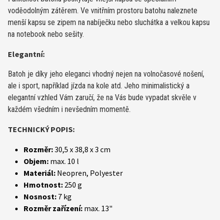
voděodolným zátěrem. Ve vnitřním prostoru batohu naleznete
menší kapsu se zipem na nabíječku nebo sluchátka a velkou kapsu
na notebook nebo sešity.
Elegantní:
Batoh je díky jeho eleganci vhodný nejen na volnočasové nošení,
ale i sport, například jízda na kole atd. Jeho minimalistický a
elegantní vzhled Vám zaručí, že na Vás bude vypadat skvěle v
každém všedním i nevšedním momentě.
TECHNICKÝ POPIS:
Rozměr:
30,5 x 38,8 x 3 cm
Objem:
max. 10 l
Materiál:
Neopren, Polyester
Hmotnost:
250 g
Nosnost:
7 kg
Rozměr zařízení:
max. 13"