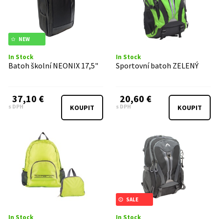
NEW
In Stock
In Stock
Batoh školní NEONIX 17,5"
Sportovní batoh ZELENÝ
37,10 €
20,60 €
s DPH
s DPH
KOUPIT
KOUPIT
SALE
In Stock
In Stock