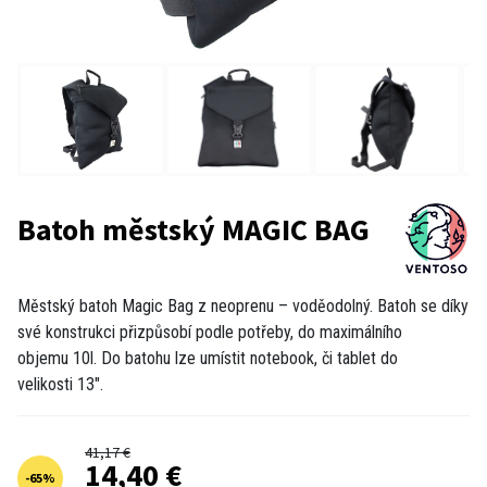
Batoh městský MAGIC BAG
Městský batoh Magic Bag z neoprenu – voděodolný. Batoh se díky
své konstrukci přizpůsobí podle potřeby, do maximálního
objemu 10l. Do batohu lze umístit notebook, či tablet do
velikosti 13".
41,17 €
14,40 €
-
65
%