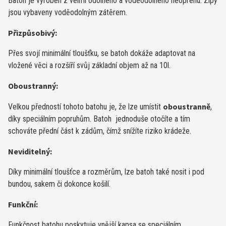
Batoh je vyroben z velmi odolného a voděodolného neoprenu. Zipy
jsou vybaveny voděodolným zátěrem.
Přizpůsobivý:
Přes svojí minimální tloušťku, se batoh dokáže adaptovat na
vložené věci a rozšíří svůj základní objem až na 10l.
Oboustranný:
oboustranně
Velkou předností tohoto batohu je, že lze umístit
,
díky speciálním popruhům. Batoh jednoduše otočíte a tím
schováte přední část k zádům, čímž snížíte riziko krádeže.
Neviditelný:
Díky minimální tloušťce a rozměrům, lze batoh také nosit i pod
bundou, sakem či dokonce košilí.
Funkční:
Funkčnost batohu poskytuje vnější kapsa se speciálním