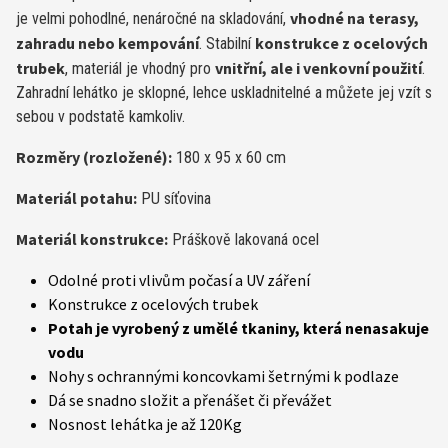
vhodné na terasy,
je velmi pohodlné, nenáročné na skladování,
zahradu nebo kempování
konstrukce z ocelových
. Stabilní
trubek
vnitřní, ale i venkovní použití
, materiál je vhodný pro
.
Zahradní lehátko je sklopné, lehce uskladnitelné a můžete jej vzít s
sebou v podstatě kamkoliv.
Rozměry (rozložené):
180 x 95 x 60 cm
Materiál potahu:
PU síťovina
Materiál konstrukce:
Práškově lakovaná ocel
Odolné proti vlivům počasí a UV záření
Konstrukce z ocelových trubek
Potah je vyrobený z umělé tkaniny, která nenasakuje
vodu
Nohy s ochrannými koncovkami šetrnými k podlaze
Dá se snadno složit a přenášet či převážet
Nosnost lehátka je až 120Kg