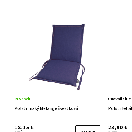
In Stock
Unavailable
Polstr nízký Melange švestková
Polstr leh
18,15 €
23,90 €
s DPH
s DPH