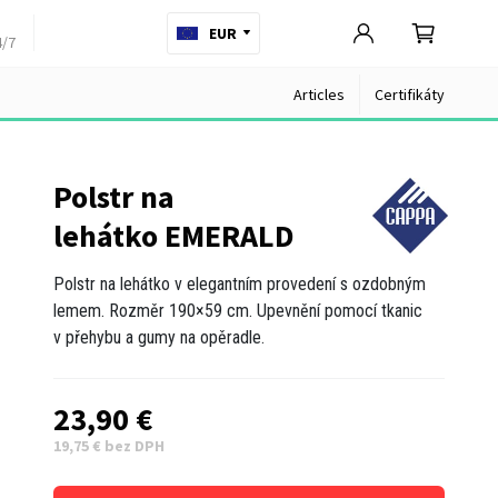
EUR
4/7
Articles
Certifikáty
Polstr na
lehátko EMERALD
Polstr na lehátko v elegantním provedení s ozdobným
lemem. Rozměr 190×59 cm. Upevnění pomocí tkanic
v přehybu a gumy na opěradle.
23,90 €
19,75 € bez DPH