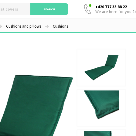
+420 777 33 88 22
SEARCH
We are here for you 2
Cushions and pillows
Cushions