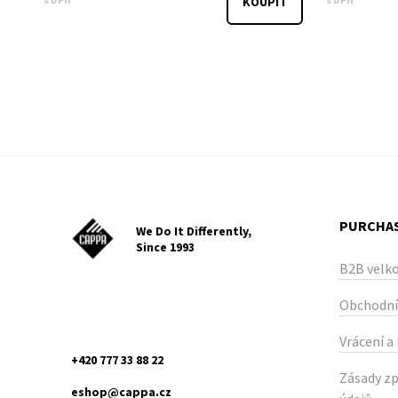
KOUPIT
PURCHAS
We Do It Differently,
Since 1993
B2B velk
Obchodní
Vrácení a
+420 777 33 88 22
Zásady zp
eshop@cappa.cz