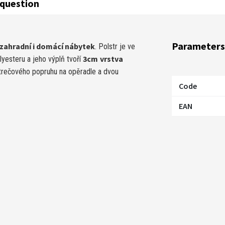
question
Parameters
zahradní i domácí nábytek
. Polstr je ve
3cm
vrst­va
lyesteru a jeho výplň tvoří
strečového popruhu na opěradle a dvou
Code
EAN