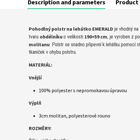
Description and parameters
Product 
Pohodlný polstr na lehátko EMERALD
je vhodný na
obdélníku
190×59 cm
tvaru
o ve­likosti
, je vyroben z po
molitanu
. Polstr se snadno připevní k lehátku pomocí 
tkaniček v ohybu polstru.
MATERIÁL:
Vnější
100% polyester s nepromokavou úpravou
Výplň
3cm molitan, polyesterové rouno
ROZMĚRY: