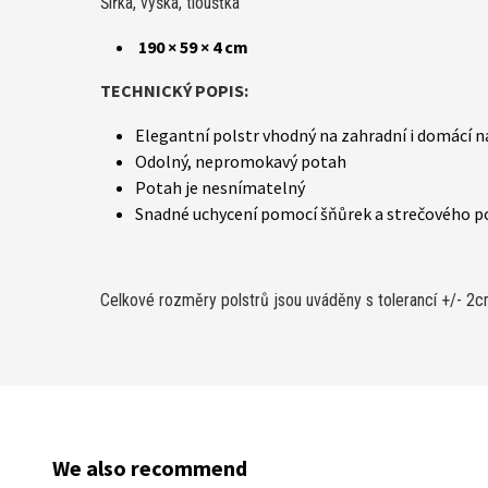
Šířka, výška, tloušťka
190 × 59 × 4 cm
TECHNICKÝ POPIS:
Elegantní polstr vhodný na zahradní i domácí 
Odolný, nepromokavý potah
Potah je nesnímatelný
Snadné uchycení pomocí šňůrek a strečového 
Celkové rozměry polstrů jsou uváděny s tolerancí +/- 2c
We also recommend