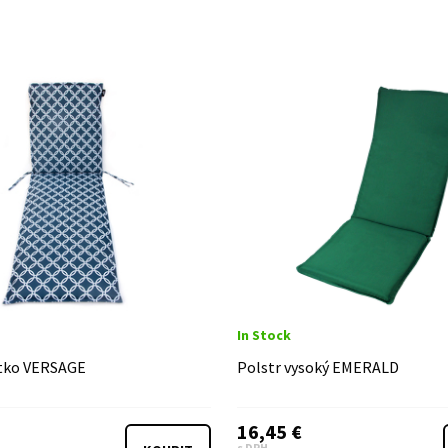
In Stock
átko VERSAGE
Polstr vysoký EMERALD
16,45 €
s DPH