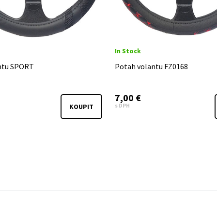
In Stock
ntu SPORT
Potah volantu FZ0168
7,00 €
s DPH
KOUPIT