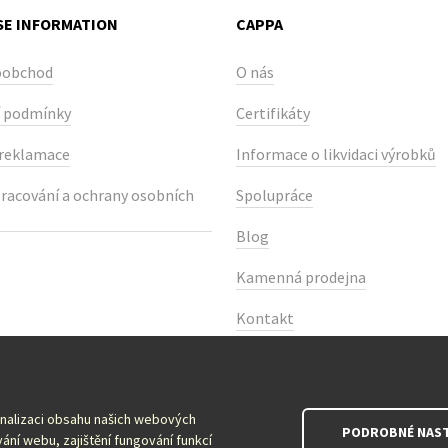
E INFORMATION
CAPPA
oobchod
O nás
 podmínky
Certifikáty
 reklamace
Informace o likvidaci výrobků
racování a ochrany osobních
Spolupráce
Blog
Kamenná prodejna
Kontakt
onalizaci obsahu našich webových
PODROBNÉ NAST
ání webu, zajištění fungování funkcí