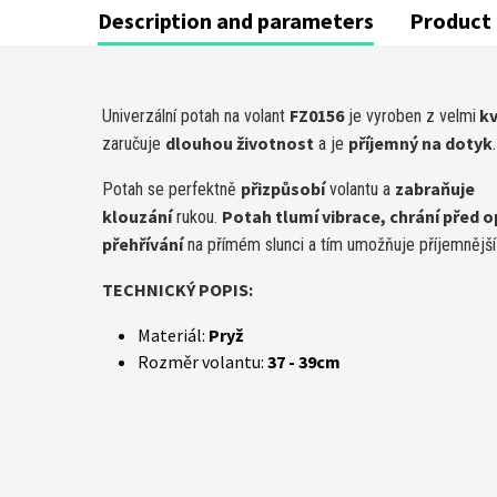
Description and parameters
Product 
FZ0156
kv
Univerzální potah na volant
je vyroben z velmi
dlouhou životnost
příjemný na dotyk
zaručuje
a je
.
přizpůsobí
zabraňuje
Potah se perfektně
volantu a
klouzání
Potah tlumí vibrace, chrání před
rukou.
přehřívání
na přímém slunci a tím umožňuje příjemnější
TECHNICKÝ POPIS:
Materiál:
Pryž
Rozměr volantu:
37 - 39cm