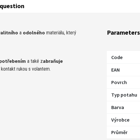
question
Parameters
alitního
odolného
a
materiálu, který
Code
 opotřebením
abraňuje
a také z
 kontakt rukou s volantem.
EAN
Povrch
Typ potahu
Barva
Výrobce
Průměr