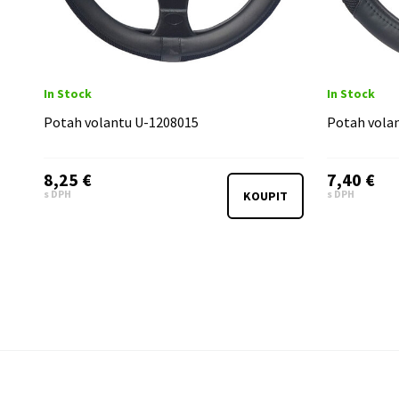
In Stock
In Stock
Potah volantu U-1208015
Potah vola
8,25 €
7,40 €
s DPH
s DPH
KOUPIT