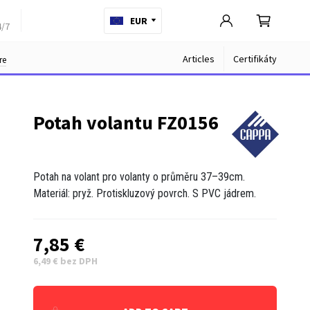
EUR
4/7
Articles
Certifikáty
re
Potah volantu FZ0156
Potah na volant pro volanty o průměru 37–39cm.
Materiál: pryž. Protiskluzový povrch. S PVC jádrem.
7,85 €
6,49 € bez DPH