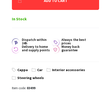
ADD TO CART
In Stock
Dispatch within
Always the best
24h
prices
Delivery to home
Money back
and supply points
guarantee
Cappa
Car
Interior accessories
Steering wheels
Item code:
03499