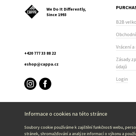
PURCHAS
We Do It Differently,
Since 1993
B2B velk
Obchodní
Vrácení a
+420 777 33 88 22
Zásady zp
eshop@cappa.cz
údajů
Login
Informace o cookies na této stránce
Soubory cookie používáme k zajištění funkčnosti webu, pers
Select your country:
English – EUR
stránek, shromažďování a analýze informací o výkonu a použív